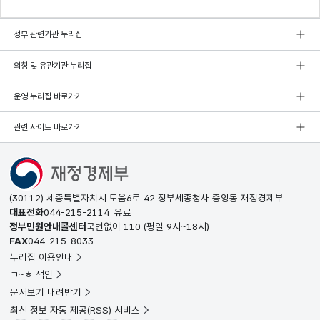
정부 관련기관 누리집
외청 및 유관기관 누리집
운영 누리집 바로가기
관련 사이트 바로가기
(30112) 세종특별자치시 도움6로 42 정부세종청사 중앙동 재정경제부
대표전화
044-215-2114
유료
정부민원안내콜센터
국번없이
110
(평일 9시~18시)
FAX
044-215-8033
누리집 이용안내
ㄱ~ㅎ 색인
문서보기 내려받기
최신 정보 자동 제공(RSS) 서비스