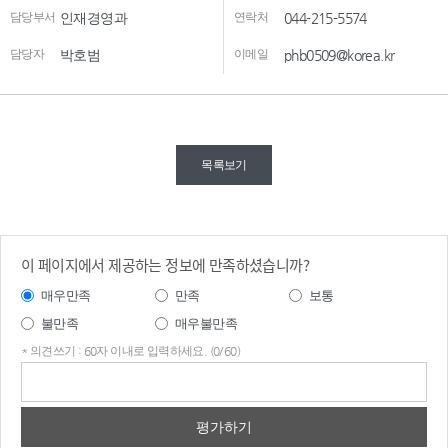
담당부서
인재경영과
연락처
044-215-5574
담당자
박호범
이메일
phb0509@korea.kr
목록보기
이 페이지에서 제공하는 정보에 만족하셨습니까?
매우만족
만족
보통
불만족
매우불만족
* 의견쓰기 : 60자 이내로 입력하세요. (0/60)
의견
쓰기