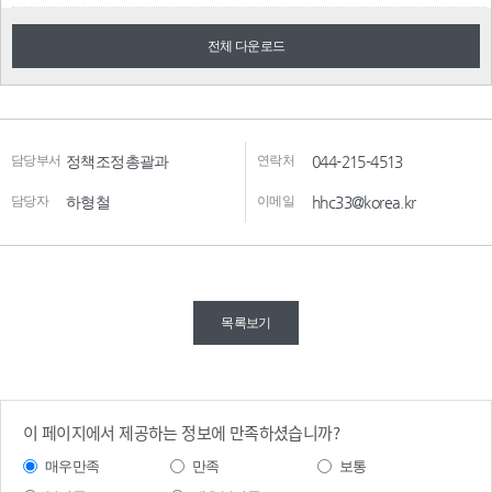
전체 다운로드
담당부서
정책조정총괄과
연락처
044-215-4513
담당자
하형철
이메일
hhc33@korea.kr
목록보기
이 페이지에서 제공하는 정보에 만족하셨습니까?
매우만족
만족
보통