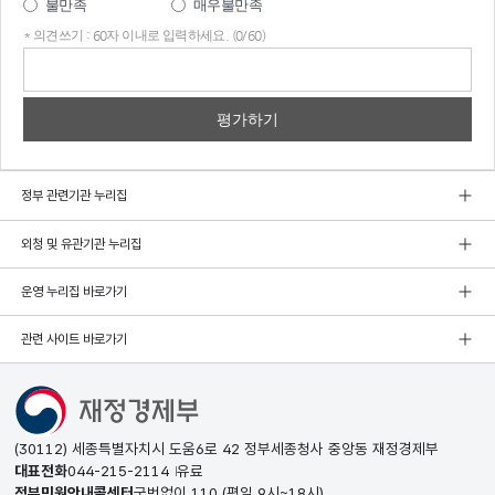
불만족
매우불만족
* 의견쓰기 : 60자 이내로 입력하세요. (0/60)
의견
쓰기
정부 관련기관 누리집
외청 및 유관기관 누리집
운영 누리집 바로가기
관련 사이트 바로가기
(30112) 세종특별자치시 도움6로 42 정부세종청사 중앙동 재정경제부
대표전화
044-215-2114
유료
정부민원안내콜센터
국번없이
110
(평일 9시~18시)