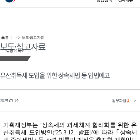
통합검색
전체메뉴
이 누리집은 대한민국 공식 전자정부 누리집입니다.
바로가기 메뉴
홈
보도·참고자료
보도·참고자료
공유하기
유산취득세 도입을 위한 상속세법 등 입법예고
2025.03.19.
첨부파일
(
4
)