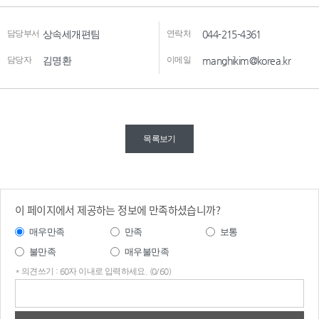
담당부서
상속세개편팀
연락처
044-215-4361
담당자
김명환
이메일
manghikim@korea.kr
목록보기
이 페이지에서 제공하는 정보에 만족하셨습니까?
매우만족
만족
보통
불만족
매우불만족
* 의견쓰기 : 60자 이내로 입력하세요. (0/60)
의견
쓰기