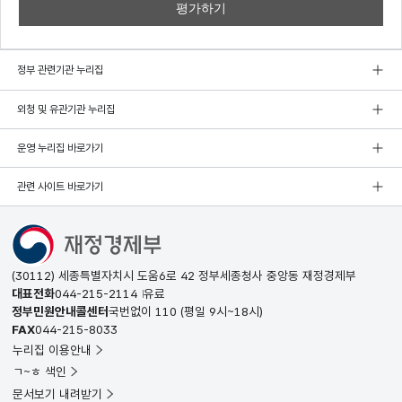
정부 관련기관 누리집
외청 및 유관기관 누리집
운영 누리집 바로가기
관련 사이트 바로가기
(30112) 세종특별자치시 도움6로 42 정부세종청사 중앙동 재정경제부
대표전화
044-215-2114
유료
정부민원안내콜센터
국번없이
110
(평일 9시~18시)
FAX
044-215-8033
누리집 이용안내
ㄱ~ㅎ 색인
문서보기 내려받기