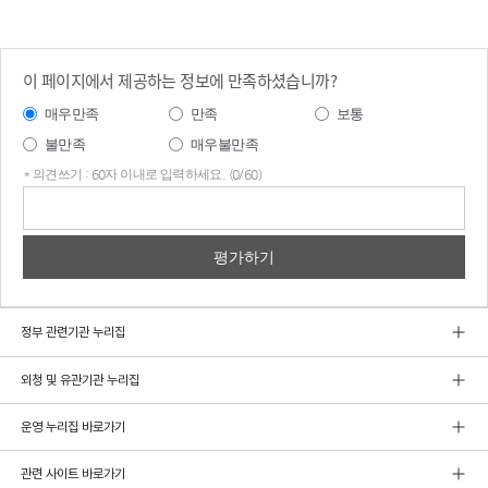
이 페이지에서 제공하는 정보에 만족하셨습니까?
매우만족
만족
보통
불만족
매우불만족
* 의견쓰기 : 60자 이내로 입력하세요. (0/60)
의견
쓰기
정부 관련기관 누리집
외청 및 유관기관 누리집
운영 누리집 바로가기
관련 사이트 바로가기