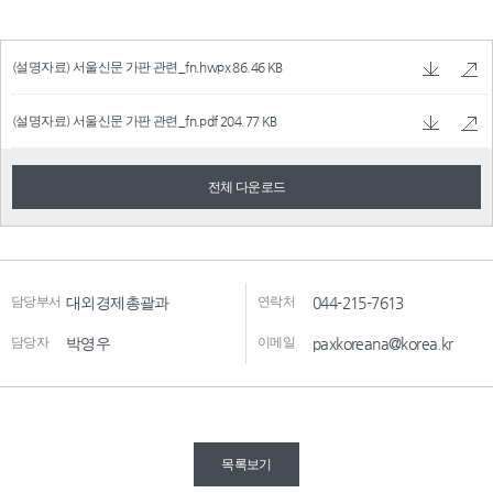
(설명자료) 서울신문 가판 관련_fn.hwpx
86.46 KB
(설명자료) 서울신문 가판 관련_fn.pdf
204.77 KB
전체 다운로드
담당부서
대외경제총괄과
연락처
044-215-7613
담당자
박영우
이메일
paxkoreana@korea.kr
목록보기