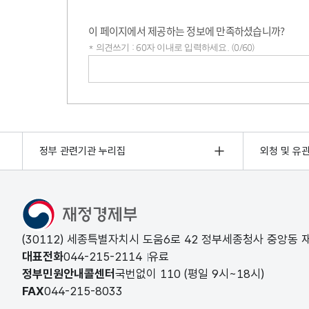
이 페이지에서 제공하는 정보에 만족하셨습니까?
* 의견쓰기 : 60자 이내로 입력하세요. (0/60)
의견쓰기
정부 관련기관 누리집
외청 및 유
(30112) 세종특별자치시 도움6로 42 정부세종청사 중앙동
대표전화
044-215-2114
유료
정부민원안내콜센터
국번없이
110
(평일 9시~18시)
FAX
044-215-8033