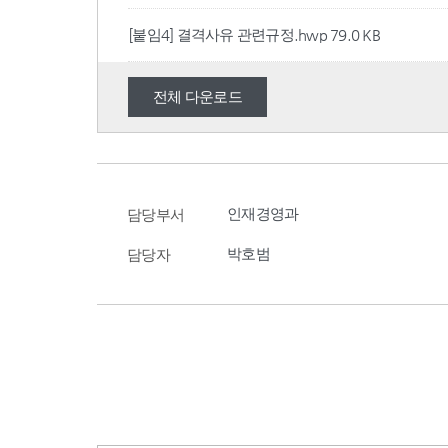
[붙임4] 결격사유 관련규정.hwp
79.0 KB
전체 다운로드
인재경영과
담당부서
박호범
담당자