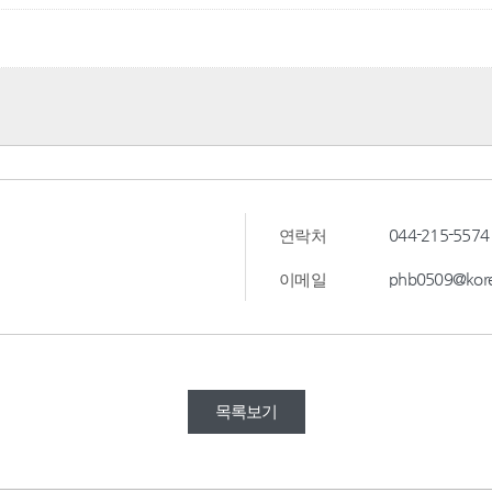
044-215-5574
연락처
phb0509@kore
이메일
목록보기