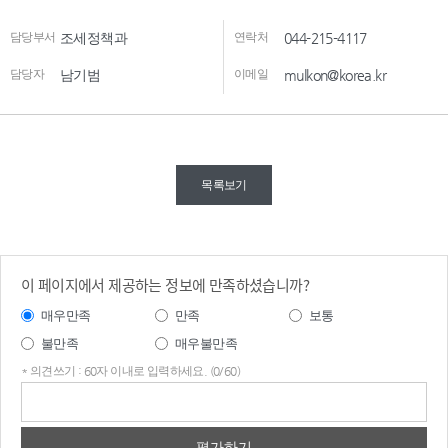
담당부서
조세정책과
연락처
044-215-4117
담당자
남기범
이메일
mulkon@korea.kr
목록보기
이 페이지에서 제공하는 정보에 만족하셨습니까?
매우만족
만족
보통
불만족
매우불만족
* 의견쓰기 : 60자 이내로 입력하세요. (0/60)
의견
쓰기