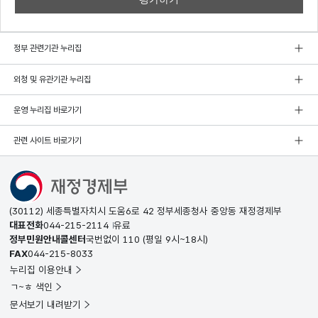
정부 관련기관 누리집
외청 및 유관기관 누리집
운영 누리집 바로가기
관련 사이트 바로가기
(30112) 세종특별자치시 도움6로 42 정부세종청사 중앙동 재정경제부
대표전화
044-215-2114
유료
정부민원안내콜센터
국번없이
110
(평일 9시~18시)
FAX
044-215-8033
누리집 이용안내
ㄱ~ㅎ 색인
문서보기 내려받기