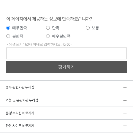
이 페이지에서 제공하는 정보에 만족하셨습니까?
매우만족
만족
보통
불만족
매우불만족
* 의견쓰기 : 60자 이내로 입력하세요. (0/60)
의견
쓰기
정부 관련기관 누리집
외청 및 유관기관 누리집
운영 누리집 바로가기
관련 사이트 바로가기