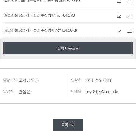
(별첨3) 민생물가 특별관리 추진방향.pdf
297.33 KB
(별첨4) 불공정거래 점검 추진방향.hwp
84.5 KB
(별첨4) 불공정거래 점검 추진방향.pdf
134.56 KB
전체 다운로드
담당부서
물가정책과
연락처
044-215-2771
담당자
연정은
이메일
jey0903@korea.kr
목록보기