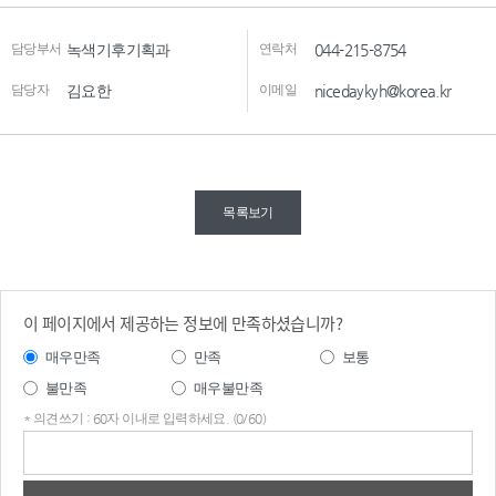
담당부서
녹색기후기획과
연락처
044-215-8754
담당자
김요한
이메일
nicedaykyh@korea.kr
목록보기
이 페이지에서 제공하는 정보에 만족하셨습니까?
매우만족
만족
보통
불만족
매우불만족
* 의견쓰기 : 60자 이내로 입력하세요. (0/60)
의견
쓰기