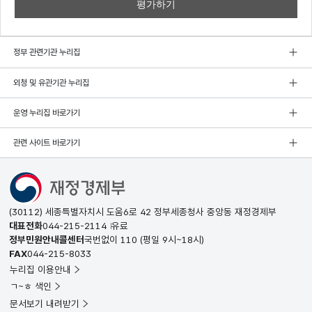
정부 관련기관 누리집
외청 및 유관기관 누리집
운영 누리집 바로가기
관련 사이트 바로가기
(30112) 세종특별자치시 도움6로 42 정부세종청사 중앙동 재정경제부
대표전화
044-215-2114
유료
정부민원안내콜센터
국번없이
110
(평일 9시~18시)
FAX
044-215-8033
누리집 이용안내
ㄱ~ㅎ 색인
문서보기 내려받기