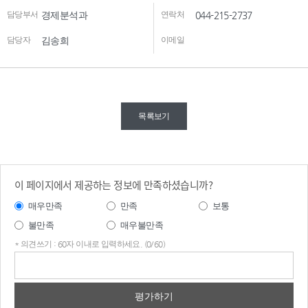
담당부서
경제분석과
연락처
044-215-2737
담당자
김송희
이메일
목록보기
이 페이지에서 제공하는 정보에 만족하셨습니까?
매우만족
만족
보통
불만족
매우불만족
* 의견쓰기 : 60자 이내로 입력하세요. (0/60)
의견
쓰기