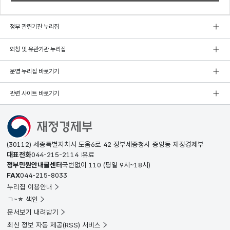
정부 관련기관 누리집
외청 및 유관기관 누리집
운영 누리집 바로가기
관련 사이트 바로가기
(30112) 세종특별자치시 도움6로 42 정부세종청사 중앙동 재정경제부
대표전화
044-215-2114
유료
정부민원안내콜센터
국번없이
110
(평일 9시~18시)
FAX
044-215-8033
누리집 이용안내
ㄱ~ㅎ 색인
문서보기 내려받기
최신 정보 자동 제공(RSS) 서비스