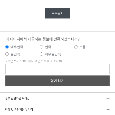
목록보기
이 페이지에서 제공하는 정보에 만족하셨습니까?
매우만족
만족
보통
불만족
매우불만족
* 의견쓰기 : 60자 이내로 입력하세요. (0/60)
의견
쓰기
정부 관련기관 누리집
외청 및 유관기관 누리집