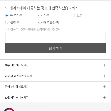
이 페이지에서 제공하는 정보에 만족하셨습니까?
매우만족
만족
보통
불만족
매우불만족
* 의견쓰기 : 60자 이내로 입력하세요. (0/60)
의견
쓰기
정부 관련기관 누리집
외청 및 유관기관 누리집
운영 누리집 바로가기
관련 사이트 바로가기