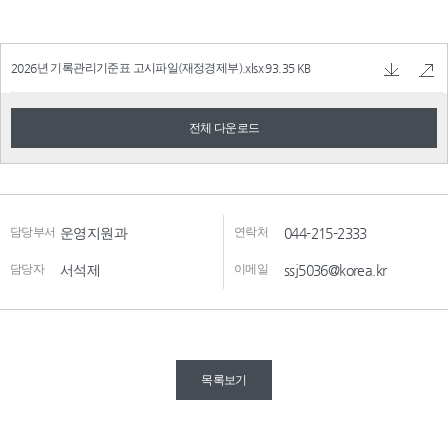
2026년 기록관리기준표 고시파일(재정경제부).xlsx
93.35 KB
전체 다운로드
담당부서
운영지원과
연락처
044-215-2333
담당자
서석제
이메일
ssj5036@korea.kr
목록보기