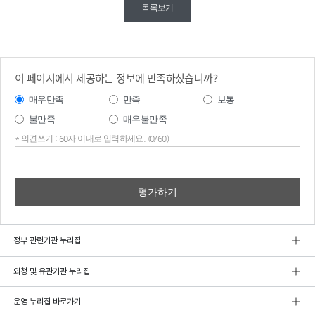
목록보기
이 페이지에서 제공하는 정보에 만족하셨습니까?
매우만족
만족
보통
불만족
매우불만족
* 의견쓰기 : 60자 이내로 입력하세요. (0/60)
의견
쓰기
정부 관련기관 누리집
외청 및 유관기관 누리집
운영 누리집 바로가기