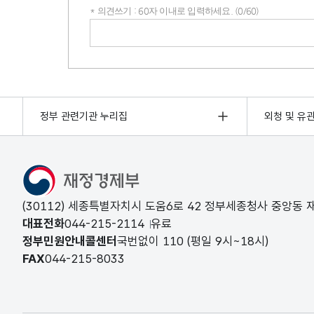
* 의견쓰기 : 60자 이내로 입력하세요. (0/60)
의견쓰기
정부 관련기관 누리집
외청 및 유
(30112) 세종특별자치시 도움6로 42 정부세종청사 중앙동
대표전화
044-215-2114
유료
정부민원안내콜센터
국번없이
110
(평일 9시~18시)
FAX
044-215-8033