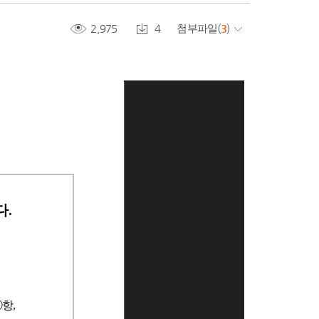
2,975
4
첨부파일
(
3
)