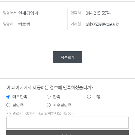
담당부서
인재경영과
연락처
044-215-5574
담당자
박호범
이메일
phb0509@korea.kr
목록보기
이 페이지에서 제공하는 정보에 만족하셨습니까?
매우만족
만족
보통
불만족
매우불만족
* 의견쓰기 : 60자 이내로 입력하세요. (0/60)
의견
쓰기