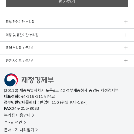
정부 관련기관 누리집
외청 및 유관기관 누리집
운영 누리집 바로가기
관련 사이트 바로가기
(30112) 세종특별자치시 도움6로 42 정부세종청사 중앙동 재정경제부
대표전화
044-215-2114
유료
정부민원안내콜센터
국번없이
110
(평일 9시~18시)
FAX
044-215-8033
누리집 이용안내
ㄱ~ㅎ 색인
문서보기 내려받기