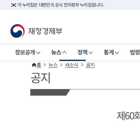
이 누리집은 대한민국 공식 전자정부 누리집입니다.
재정경제부(www.mofe.go.kr)
정보공개
뉴스
정책
통계
법령
홈
뉴스
새소식
공지
공지
제60