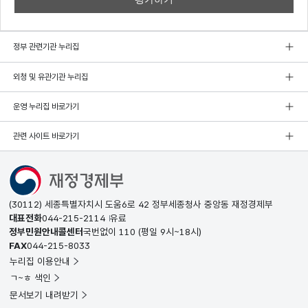
정부 관련기관 누리집
외청 및 유관기관 누리집
운영 누리집 바로가기
관련 사이트 바로가기
(30112) 세종특별자치시 도움6로 42 정부세종청사 중앙동 재정경제부
대표전화
044-215-2114
유료
정부민원안내콜센터
국번없이
110
(평일 9시~18시)
FAX
044-215-8033
누리집 이용안내
ㄱ~ㅎ 색인
문서보기 내려받기