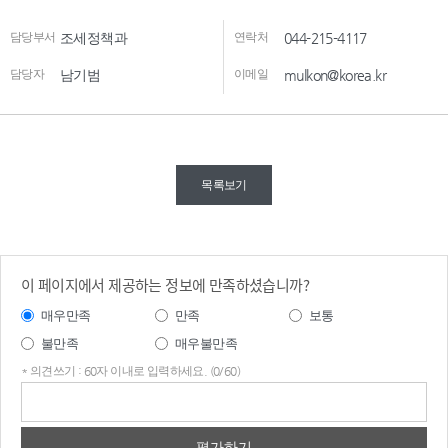
담당부서
조세정책과
연락처
044-215-4117
담당자
남기범
이메일
mulkon@korea.kr
목록보기
이 페이지에서 제공하는 정보에 만족하셨습니까?
매우만족
만족
보통
불만족
매우불만족
* 의견쓰기 : 60자 이내로 입력하세요. (0/60)
의견
쓰기