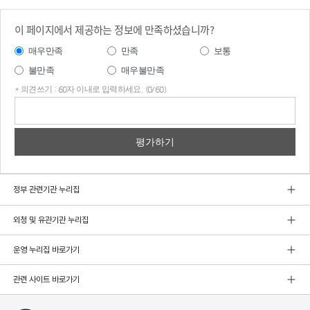
이 페이지에서 제공하는 정보에 만족하셨습니까?
매우만족
만족
보통
불만족
매우불만족
* 의견쓰기 : 60자 이내로 입력하세요. (0/60)
의견
쓰기
정부 관련기관 누리집
외청 및 유관기관 누리집
운영 누리집 바로가기
관련 사이트 바로가기