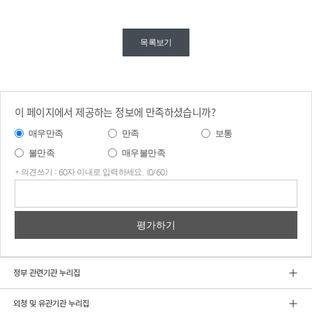
목록보기
이 페이지에서 제공하는 정보에 만족하셨습니까?
매우만족
만족
보통
불만족
매우불만족
* 의견쓰기 : 60자 이내로 입력하세요. (0/60)
의견
쓰기
정부 관련기관 누리집
외청 및 유관기관 누리집