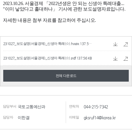
231027_보도설명(서울경제)_신생아 특례(☆).hwpx
137.56 KB
231027_보도설명(서울경제)_신생아 특례(☆).pdf
137.56 KB
전체 다운로드
담당부서
국토교통예산과
연락처
044-215-7342
담당자
이한결
이메일
gksruf14@korea.kr