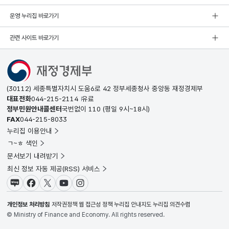
운영 누리집 바로가기
관련 사이트 바로가기
(30112) 세종특별자치시 도움6로 42 정부세종청사 중앙동 재정경제부
대표전화
044-215-2114
유료
정부민원안내콜센터
국번없이
110
(평일 9시~18시)
FAX
044-215-8033
누리집 이용안내
ㄱ~ㅎ 색인
문서보기 내려받기
최신 정보 자동 제공(RSS) 서비스
블로그
페이스북
X(트위터)
유튜브
인스타그램
개인정보 처리방침
저작권정책
웹 접근성 정책
누리집 안내지도
누리집 의견수렴
© Ministry of Finance and Economy. All rights reserved.