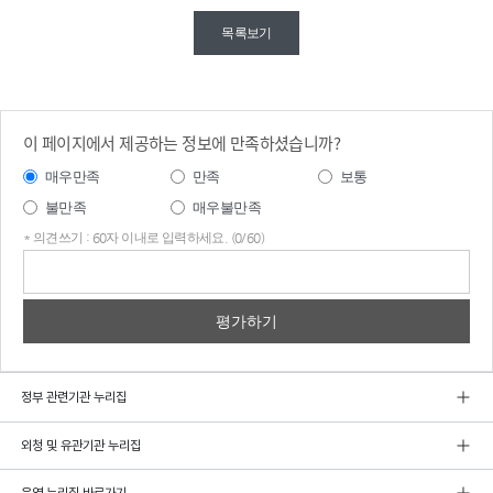
목록보기
이 페이지에서 제공하는 정보에 만족하셨습니까?
매우만족
만족
보통
불만족
매우불만족
* 의견쓰기 : 60자 이내로 입력하세요. (0/60)
의견
쓰기
정부 관련기관 누리집
외청 및 유관기관 누리집
운영 누리집 바로가기