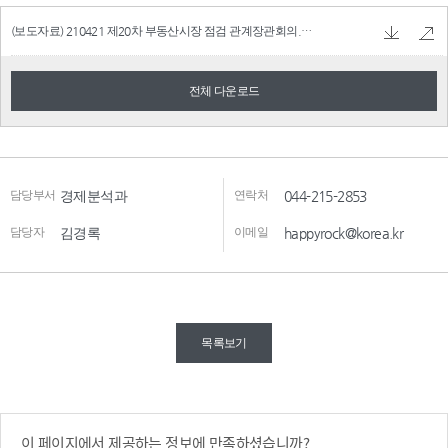
(보도자료) 210421 제20차 부동산시장 점검 관계장관회의.hwp
156.0 KB
전체 다운로드
담당부서
경제분석과
연락처
044-215-2853
담당자
김경록
이메일
happyrock@korea.kr
목록보기
이 페이지에서 제공하는 정보에 만족하셨습니까?