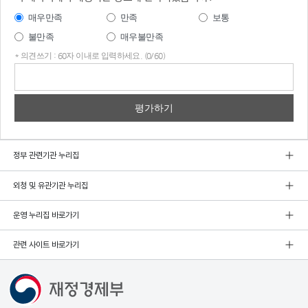
매우만족
만족
보통
불만족
매우불만족
* 의견쓰기 : 60자 이내로 입력하세요. (0/60)
의견
쓰기
정부 관련기관 누리집
외청 및 유관기관 누리집
운영 누리집 바로가기
관련 사이트 바로가기