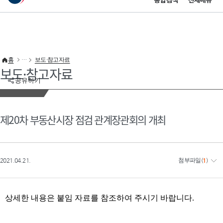
통합검색
전체메뉴
이 누리집은 대한민국 공식 전자정부 누리집입니다.
바로가기 메뉴
홈
보도·참고자료
보도·참고자료
공유하기
제20차 부동산시장 점검 관계장관회의 개최
2021.04.21.
첨부파일
(
1
)