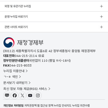
외청 및 유관기관 누리집
운영 누리집 바로가기
관련 사이트 바로가기
(30112) 세종특별자치시 도움6로 42 정부세종청사 중앙동 재정경제부
대표전화
044-215-2114
유료
정부민원안내콜센터
국번없이
110
(평일 9시~18시)
FAX
044-215-8033
누리집 이용안내
ㄱ~ㅎ 색인
문서보기 내려받기
최신 정보 자동 제공(RSS) 서비스
블로그
페이스북
X(트위터)
유튜브
인스타그램
개인정보 처리방침
저작권정책
웹 접근성 정책
누리집 안내지도
누리집 의견수렴