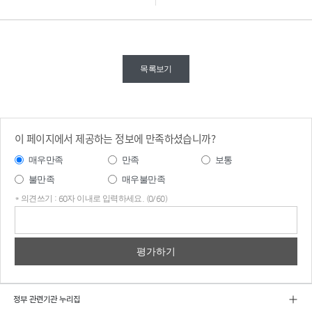
목록보기
이 페이지에서 제공하는 정보에 만족하셨습니까?
매우만족
만족
보통
불만족
매우불만족
* 의견쓰기 : 60자 이내로 입력하세요. (0/60)
의견
쓰기
정부 관련기관 누리집