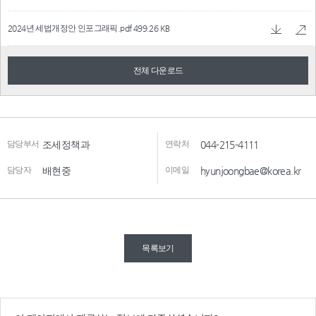
2024년 세법개정안 인포그래픽.pdf
499.26 KB
전체 다운로드
담당부서
조세정책과
연락처
044-215-4111
담당자
배현중
이메일
hyunjoongbae@korea.kr
목록보기