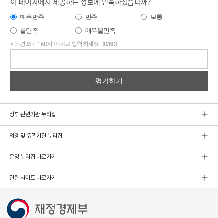
이 페이지에서 제공하는 정보에 만족하셨습니까?
매우만족
만족
보통
불만족
매우불만족
* 의견쓰기 : 60자 이내로 입력하세요. (0/60)
의견
쓰기
정부 관련기관 누리집
외청 및 유관기관 누리집
운영 누리집 바로가기
관련 사이트 바로가기