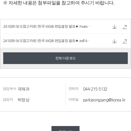
241009 (보도참고자료) 한국 WGBI 편입결정 발표★.hwpx
513.5 KB
241009 (보도참고자료) 한국 WGBI 편입결정 발표★.pdf
451.6 KB
전체 다운로드
담당부서
국채과
연락처
044-215-5132
담당자
박정상
이메일
parkjeongsang@korea.kr