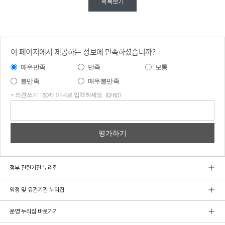
목록보기
이 페이지에서 제공하는 정보에 만족하셨습니까?
매우만족
만족
보통
불만족
매우불만족
* 의견쓰기 : 60자 이내로 입력하세요. (0/60)
의견
쓰기
정부 관련기관 누리집
외청 및 유관기관 누리집
운영 누리집 바로가기