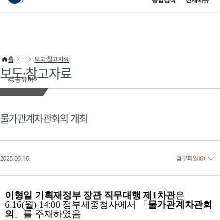
통합검색
전체메뉴
이 누리집은 대한민국 공식 전자정부 누리집입니다.
바로가기 메뉴
홈
보도·참고자료
보도·참고자료
공유하기
물가관계차관회의 개최
2025.06.16.
첨부파일
(
6
)