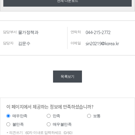
전체 다운로드
담당부서
물가정책과
연락처
044-215-2772
담당자
김문수
이메일
sin20219@korea.kr
목록보기
이 페이지에서 제공하는 정보에 만족하셨습니까?
매우만족
만족
보통
불만족
매우불만족
* 의견쓰기 : 60자 이내로 입력하세요. (0/60)