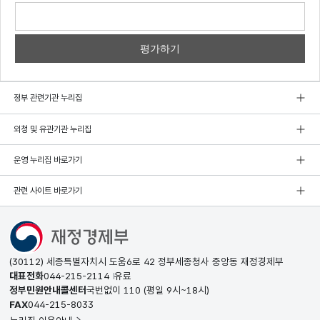
의견
쓰기
정부 관련기관 누리집
외청 및 유관기관 누리집
운영 누리집 바로가기
관련 사이트 바로가기
(30112) 세종특별자치시 도움6로 42 정부세종청사 중앙동 재정경제부
대표전화
044-215-2114
유료
정부민원안내콜센터
국번없이
110
(평일 9시~18시)
FAX
044-215-8033