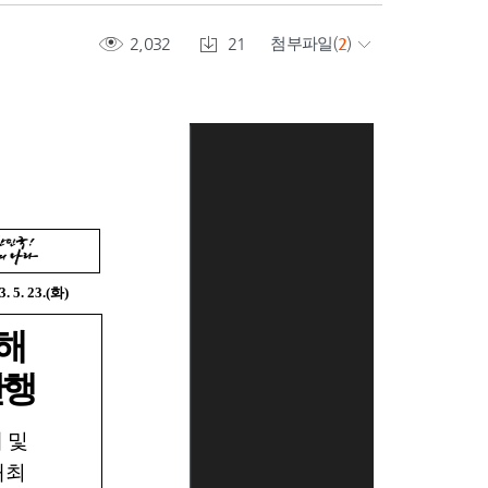
2,032
21
첨부파일
(
2
)