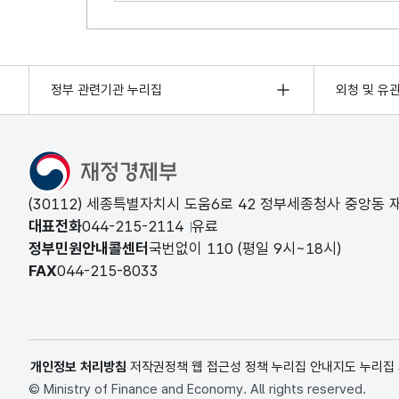
정부 관련기관 누리집
외청 및 유
(30112) 세종특별자치시 도움6로 42 정부세종청사 중앙동
대표전화
044-215-2114
유료
정부민원안내콜센터
국번없이
110
(평일 9시~18시)
FAX
044-215-8033
개인정보 처리방침
저작권정책
웹 접근성 정책
누리집 안내지도
누리집
© Ministry of Finance and Economy. All rights reserved.