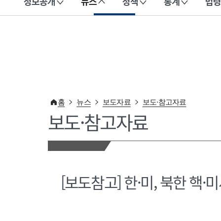
정보공개
뉴스
정책
통계
법령
이 누리집은 대한민국 공식 전자정부 누리집입니다.
홈
뉴스
보도자료
보도·참고자료
보도·참고자료
[보도참고] 한·미, 북한 핵