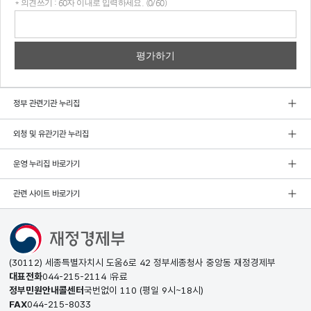
* 의견쓰기 : 60자 이내로 입력하세요. (0/60)
의견
쓰기
정부 관련기관 누리집
외청 및 유관기관 누리집
운영 누리집 바로가기
관련 사이트 바로가기
(30112) 세종특별자치시 도움6로 42 정부세종청사 중앙동 재정경제부
대표전화
044-215-2114
유료
정부민원안내콜센터
국번없이
110
(평일 9시~18시)
FAX
044-215-8033