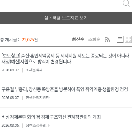
력
구분 선택
실ㆍ국별 보도자료 보기
최신순
조회순
총 게시글 :
22,025
건
[보도참고] 출산·혼인세액공제 등 세제지원 제도는 종료되는 것이 아니라
재정(예산)지원으로 방식이 변경됩니다.
2026.08.07.
조세분석과
구윤철 부총리, 창신동 쪽방촌을 방문하여 폭염 취약계층 생활환경 점검
2026.08.07.
민생안정지원단
비상경제본부 회의 겸 경제·구조혁신 관계장관회의 개최
2026.08.06.
정책조정총괄과