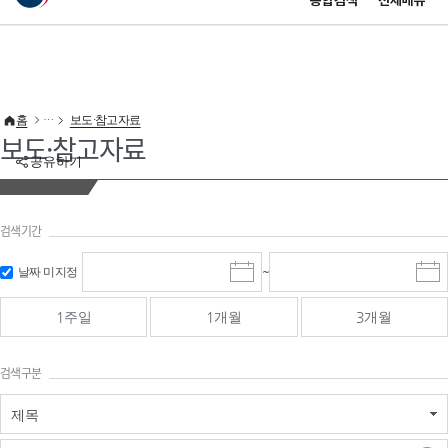
통합검색
전체메뉴
이 누리집은 대한민국 공식 전자정부 누리집입니다.
바로가기 메뉴
홈
보도·참고자료
보도·참고자료
공유하기
검색기간
검색
검색
날짜 미지정
~
시
종
기간 시작
기간 종료
작
료
일
일
일
일
1주일
1개월
3개월
선
선
택
택
달
달
검색구분
력
력
제목
검색구분 - 검색어 입
검색