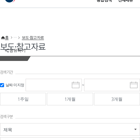
통합검색
전체메뉴
이 누리집은 대한민국 공식 전자정부 누리집입니다.
바로가기 메뉴
홈
보도·참고자료
보도·참고자료
공유하기
검색기간
검색
검색
날짜 미지정
~
시
종
기간 시작
기간 종료
작
료
일
일
일
일
1주일
1개월
3개월
선
선
택
택
달
달
검색구분
력
력
제목
검색구분 - 검색어 입
검색