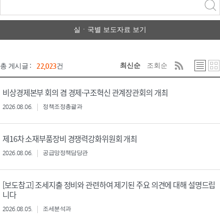
력
구분 선택
실ㆍ국별 보도자료 보기
최신순
조회순
총 게시글 :
22,023
건
비상경제본부 회의 겸 경제·구조혁신 관계장관회의 개최
2026.08.06.
정책조정총괄과
제16차 소재부품장비 경쟁력강화위원회 개최
2026.08.06.
공급망정책담당관
[보도참고] 조세지출 정비와 관련하여 제기된 주요 의견에 대해 설명드립
니다
2026.08.05.
조세분석과