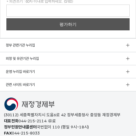
* 의견쓰기 : 60자 이내로 입력하세요. (0/60)
의견
쓰기
정부 관련기관 누리집
외청 및 유관기관 누리집
운영 누리집 바로가기
관련 사이트 바로가기
(30112) 세종특별자치시 도움6로 42 정부세종청사 중앙동 재정경제부
대표전화
044-215-2114
유료
정부민원안내콜센터
국번없이
110
(평일 9시~18시)
FAX
044-215-8033