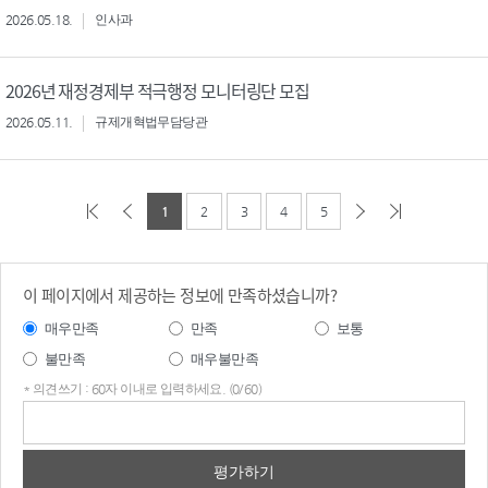
2026.05.18.
인사과
2026년 재정경제부 적극행정 모니터링단 모집
2026.05.11.
규제개혁법무담당관
1
2
3
4
5
이 페이지에서 제공하는 정보에 만족하셨습니까?
매우만족
만족
보통
불만족
매우불만족
* 의견쓰기 : 60자 이내로 입력하세요. (0/60)
의견
쓰기