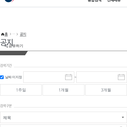
통합검색
전체메뉴
이 누리집은 대한민국 공식 전자정부 누리집입니다.
바로가기 메뉴
홈
공지
공지
공유하기
검색기간
검색
검색
날짜 미지정
~
시
종
기간 시작
기간 종료
작
료
일
일
일
일
1주일
1개월
3개월
선
선
택
택
달
달
검색구분
력
력
제목
검색구분 - 검색어 입
검색