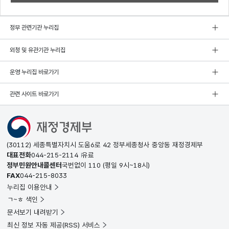
정부 관련기관 누리집
외청 및 유관기관 누리집
운영 누리집 바로가기
관련 사이트 바로가기
(30112) 세종특별자치시 도움6로 42 정부세종청사 중앙동 재정경제부
대표전화
044-215-2114
유료
정부민원안내콜센터
국번없이
110
(평일 9시~18시)
FAX
044-215-8033
누리집 이용안내
ㄱ~ㅎ 색인
문서보기 내려받기
최신 정보 자동 제공(RSS) 서비스