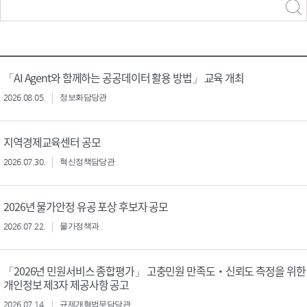
력
구분 선택
「AI Agent와 함께하는 공공데이터 활용 방법」 교육 개최
2026.08.05.
정보화담당관
지역경제교육센터 공모
2026.07.30.
혁신정책담당관
2026년 물가안정 유공 포상 후보자 공모
2026.07.22.
물가정책과
「2026년 민원서비스 종합평가」 고충민원 만족도‧신뢰도 측정을 위한
개인정보 제3자 제공사항 공고
2026.07.14.
규제개혁법무담당관