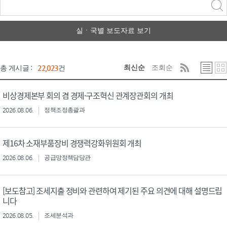
력
구분 선택
실ㆍ국별 보도자료 보기
최신순
조회순
총 게시글 :
22,023
건
비상경제본부 회의 겸 경제·구조혁신 관계장관회의 개최
2026.08.06.
정책조정총괄과
제16차 소재부품장비 경쟁력강화위원회 개최
2026.08.06.
공급망정책담당관
[보도참고] 조세지출 정비와 관련하여 제기된 주요 의견에 대해 설명드립
니다
2026.08.05.
조세분석과