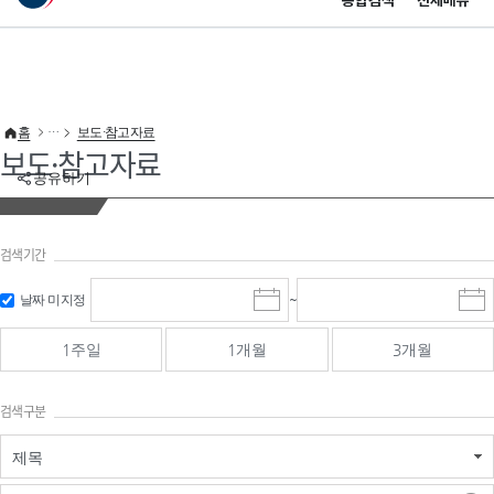
통합검색
전체메뉴
이 누리집은 대한민국 공식 전자정부 누리집입니다.
바로가기 메뉴
홈
보도·참고자료
보도·참고자료
공유하기
검색기간
검색
검색
날짜 미지정
~
시
종
기간 시작
기간 종료
작
료
일
일
일
일
1주일
1개월
3개월
선
선
택
택
달
달
검색구분
력
력
제목
검색구분 - 검색어 입
검색