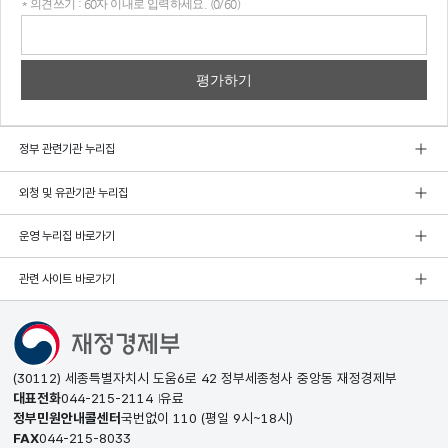
* 의견쓰기 : 60자 이내로 입력하세요. (0/60)
의견
쓰기
정부 관련기관 누리집
외청 및 유관기관 누리집
운영 누리집 바로가기
관련 사이트 바로가기
(30112) 세종특별자치시 도움6로 42 정부세종청사 중앙동 재정경제부
대표전화
044-215-2114
유료
정부민원안내콜센터
국번없이
110
(평일 9시~18시)
FAX
044-215-8033