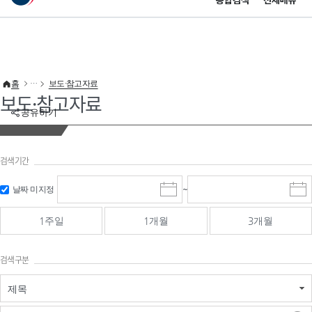
통합검색
전체메뉴
이 누리집은 대한민국 공식 전자정부 누리집입니다.
바로가기 메뉴
홈
보도·참고자료
보도·참고자료
공유하기
검색기간
검색
검색
날짜 미지정
~
시
종
기간 시작
기간 종료
작
료
일
일
일
일
1주일
1개월
3개월
선
선
택
택
달
달
검색구분
력
력
제목
검색구분 - 검색어 입
검색