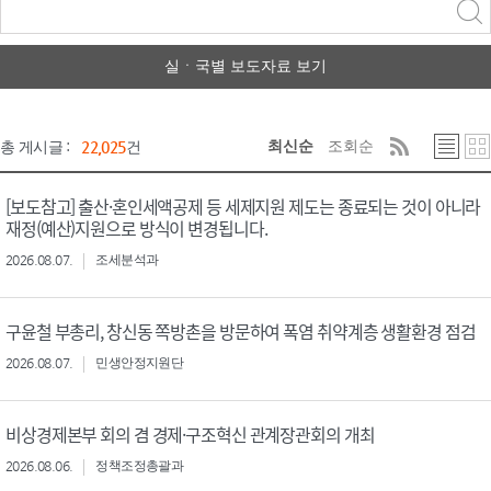
력
구분 선택
실ㆍ국별 보도자료 보기
최신순
조회순
총 게시글 :
22,025
건
[보도참고] 출산·혼인세액공제 등 세제지원 제도는 종료되는 것이 아니라
재정(예산)지원으로 방식이 변경됩니다.
2026.08.07.
조세분석과
구윤철 부총리, 창신동 쪽방촌을 방문하여 폭염 취약계층 생활환경 점검
2026.08.07.
민생안정지원단
비상경제본부 회의 겸 경제·구조혁신 관계장관회의 개최
2026.08.06.
정책조정총괄과