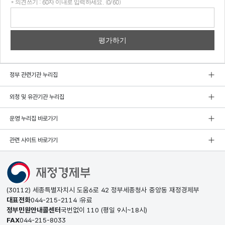
* 의견쓰기 : 60자 이내로 입력하세요. (0/60)
의견
쓰기
정부 관련기관 누리집
외청 및 유관기관 누리집
운영 누리집 바로가기
관련 사이트 바로가기
(30112) 세종특별자치시 도움6로 42 정부세종청사 중앙동 재정경제부
대표전화
044-215-2114
유료
정부민원안내콜센터
국번없이
110
(평일 9시~18시)
FAX
044-215-8033