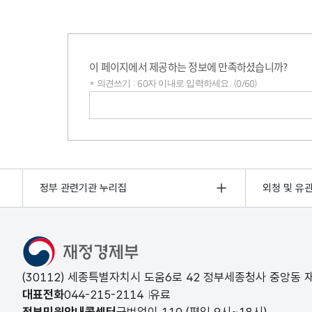
이 페이지에서 제공하는 정보에 만족하셨습니까?
* 의견쓰기 : 60자 이내로 입력하세요. (0/60)
의견쓰기
정부 관련기관 누리집
외청 및 유
(30112) 세종특별자치시 도움6로 42 정부세종청사 중앙동
대표전화
044-215-2114
유료
정부민원안내콜센터
국번없이
110
(평일 9시~18시)