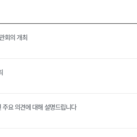
택
택
달
달
력
력
장관회의 개최
최
된 주요 의견에 대해 설명드립니다