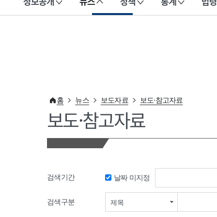
정보공개
뉴스
정책
통계
법령
이 누리집은 대한민국 공식 전자정부 누리집입니다.
홈
뉴스
보도자료
보도·참고자료
보도·참고자료
검색기간
날짜 미지정
검색기간 시작일
검색구분
제목