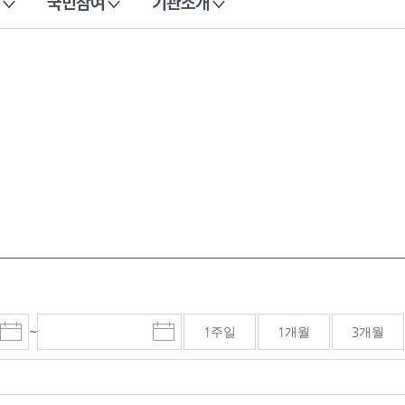
국민참여
기관소개
~
1주일
1개월
3개월
시
종
검색기간 종료일
작
료
일
일
선
선