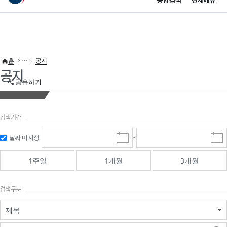
통합검색
전체메뉴
이 누리집은 대한민국 공식 전자정부 누리집입니다.
바로가기 메뉴
홈
공지
공지
공유하기
검색기간
검색
검색
날짜 미지정
~
시
종
기간 시작
기간 종료
작
료
일
일
일
일
1주일
1개월
3개월
선
선
택
택
달
달
검색구분
력
력
제목
검색구분 - 검색어 입
검색