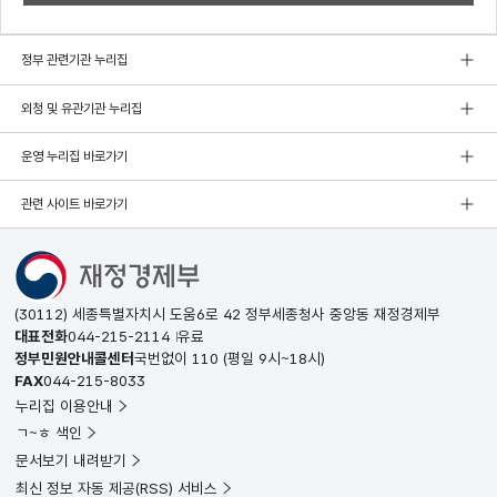
정부 관련기관 누리집
외청 및 유관기관 누리집
운영 누리집 바로가기
관련 사이트 바로가기
(30112) 세종특별자치시 도움6로 42 정부세종청사 중앙동 재정경제부
대표전화
044-215-2114
유료
정부민원안내콜센터
국번없이
110
(평일 9시~18시)
FAX
044-215-8033
누리집 이용안내
ㄱ~ㅎ 색인
문서보기 내려받기
최신 정보 자동 제공(RSS) 서비스