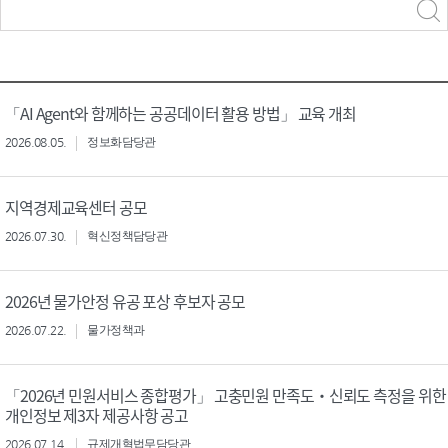
력
구분 선택
「AI Agent와 함께하는 공공데이터 활용 방법」 교육 개최
2026.08.05.
정보화담당관
지역경제교육센터 공모
2026.07.30.
혁신정책담당관
2026년 물가안정 유공 포상 후보자 공모
2026.07.22.
물가정책과
「2026년 민원서비스 종합평가」 고충민원 만족도‧신뢰도 측정을 위한
개인정보 제3자 제공사항 공고
2026.07.14.
규제개혁법무담당관