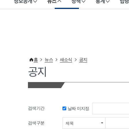
정보공개
뉴스
정책
통계
법령
이 누리집은 대한민국 공식 전자정부 누리집입니다.
홈
뉴스
새소식
공지
공지
검색기간
날짜 미지정
검색기간 시작일
검색구분
제목