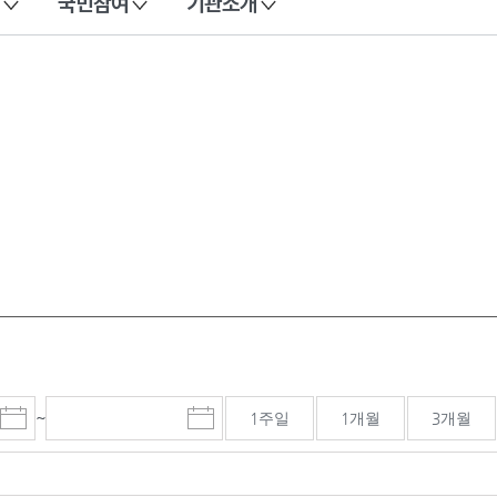
국민참여
기관소개
~
1주일
1개월
3개월
시
종
검색기간 종료일
작
료
일
일
선
선