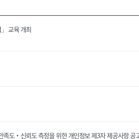
택
택
달
달
력
력
법」 교육 개최
 만족도‧신뢰도 측정을 위한 개인정보 제3자 제공사항 공