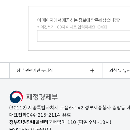
이 페이지에서 제공하는 정보에 만족하셨습니까?
* 의견쓰기 : 60자 이내로 입력하세요. (0/60)
의견쓰기
정부 관련기관 누리집
외청 및 유
(30112) 세종특별자치시 도움6로 42 정부세종청사 중앙동
대표전화
044-215-2114
유료
정부민원안내콜센터
국번없이
110
(평일 9시~18시)
FAX
044-215-8033