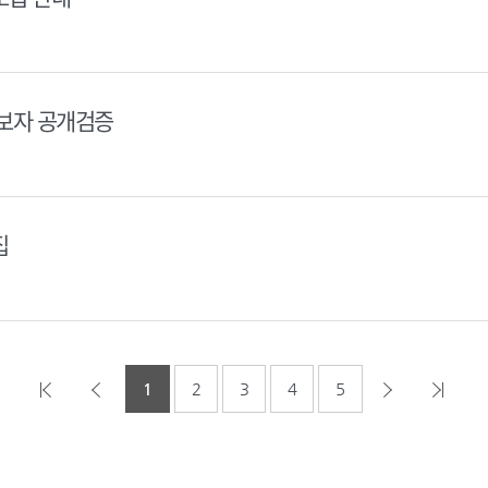
후보자 공개검증
집
1
2
3
4
5