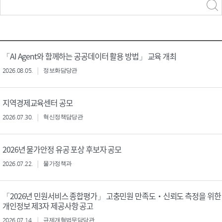
력
구분 선택
「AI Agent와 함께하는 공공데이터 활용 방법」 교육 개최
2026.08.05.
정보화담당관
지역경제교육센터 공모
2026.07.30.
혁신정책담당관
2026년 물가안정 유공 포상 후보자 공모
2026.07.22.
물가정책과
「2026년 민원서비스 종합평가」 고충민원 만족도‧신뢰도 측정을 위한
개인정보 제3자 제공사항 공고
2026.07.14.
규제개혁법무담당관