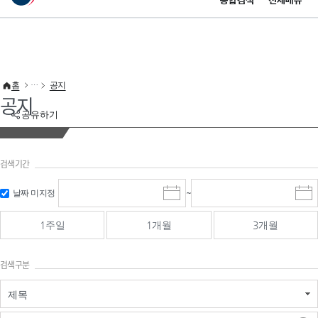
통합검색
전체메뉴
이 누리집은 대한민국 공식 전자정부 누리집입니다.
바로가기 메뉴
홈
공지
공지
공유하기
검색기간
검색
검색
날짜 미지정
~
시
종
기간 시작
기간 종료
작
료
일
일
일
일
1주일
1개월
3개월
선
선
택
택
달
달
검색구분
력
력
제목
검색구분 - 검색어 입
검색