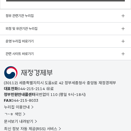
정부 관련기관 누리집
외청 및 유관기관 누리집
운영 누리집 바로가기
관련 사이트 바로가기
(30112) 세종특별자치시 도움6로 42 정부세종청사 중앙동 재정경제부
대표전화
044-215-2114
유료
정부민원안내콜센터
국번없이
110
(평일 9시~18시)
FAX
044-215-8033
누리집 이용안내
ㄱ~ㅎ 색인
문서보기 내려받기
최신 정보 자동 제공(RSS) 서비스