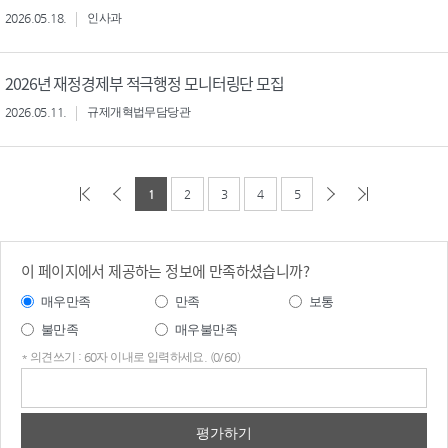
2026.05.18.
인사과
2026년 재정경제부 적극행정 모니터링단 모집
2026.05.11.
규제개혁법무담당관
1
2
3
4
5
이 페이지에서 제공하는 정보에 만족하셨습니까?
매우만족
만족
보통
불만족
매우불만족
* 의견쓰기 : 60자 이내로 입력하세요. (0/60)
의견
쓰기