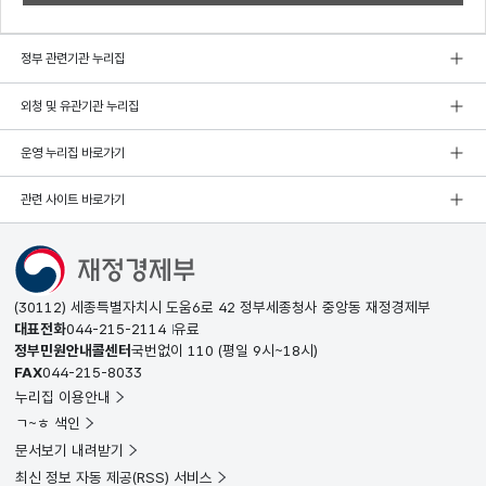
정부 관련기관 누리집
외청 및 유관기관 누리집
운영 누리집 바로가기
관련 사이트 바로가기
(30112) 세종특별자치시 도움6로 42 정부세종청사 중앙동 재정경제부
대표전화
044-215-2114
유료
정부민원안내콜센터
국번없이
110
(평일 9시~18시)
FAX
044-215-8033
누리집 이용안내
ㄱ~ㅎ 색인
문서보기 내려받기
최신 정보 자동 제공(RSS) 서비스