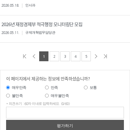
2026.05.18.
인사과
2026년 재정경제부 적극행정 모니터링단 모집
2026.05.11.
규제개혁법무담당관
1
2
3
4
5
이 페이지에서 제공하는 정보에 만족하셨습니까?
매우만족
만족
보통
불만족
매우불만족
* 의견쓰기 : 60자 이내로 입력하세요. (0/60)
의견
쓰기