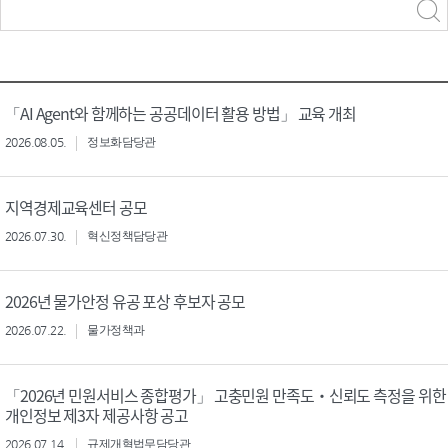
력
구분 선택
「AI Agent와 함께하는 공공데이터 활용 방법」 교육 개최
2026.08.05.
정보화담당관
지역경제교육센터 공모
2026.07.30.
혁신정책담당관
2026년 물가안정 유공 포상 후보자 공모
2026.07.22.
물가정책과
「2026년 민원서비스 종합평가」 고충민원 만족도‧신뢰도 측정을 위한
개인정보 제3자 제공사항 공고
2026.07.14.
규제개혁법무담당관