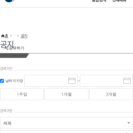
통합검색
전체메뉴
이 누리집은 대한민국 공식 전자정부 누리집입니다.
바로가기 메뉴
홈
공지
공지
공유하기
검색기간
검색
검색
날짜 미지정
~
시
종
기간 시작
기간 종료
작
료
일
일
일
일
1주일
1개월
3개월
선
선
택
택
달
달
검색구분
력
력
제목
검색구분 - 검색어 입
검색