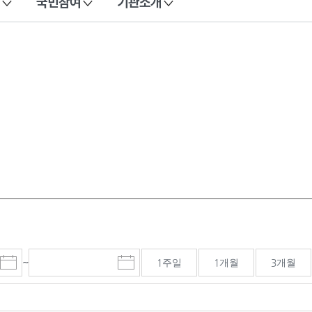
국민참여
기관소개
~
1주일
1개월
3개월
시
종
검색기간 종료일
작
료
일
일
선
선