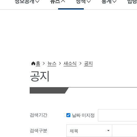
정보공개
뉴스
정책
통계
법령
이 누리집은 대한민국 공식 전자정부 누리집입니다.
홈
뉴스
새소식
공지
공지
검색기간
날짜 미지정
검색기간 시작일
검색구분
제목