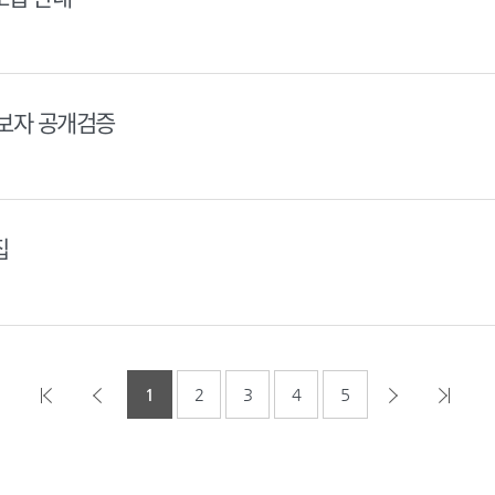
후보자 공개검증
집
1
2
3
4
5