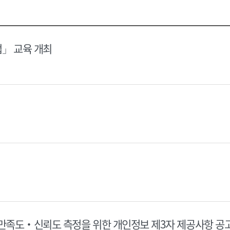
택
택
달
달
력
력
법」 교육 개최
 만족도‧신뢰도 측정을 위한 개인정보 제3자 제공사항 공