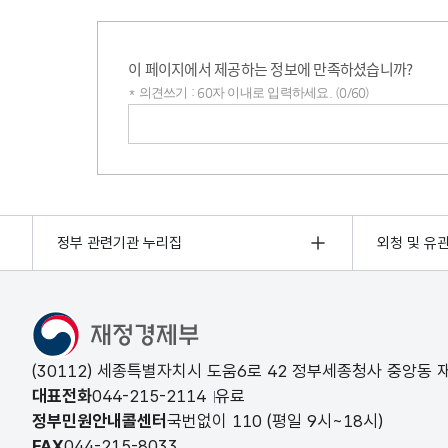
이 페이지에서 제공하는 정보에 만족하셨습니까?
* 의견쓰기 : 60자 이내로 입력하세요. (0/60)
의견쓰기
정부 관련기관 누리집
외청 및 유
(30112) 세종특별자치시 도움6로 42 정부세종청사 중앙동
대표전화
044-215-2114
유료
정부민원안내콜센터
국번없이
110
(평일 9시~18시)
FAX
044-215-8033