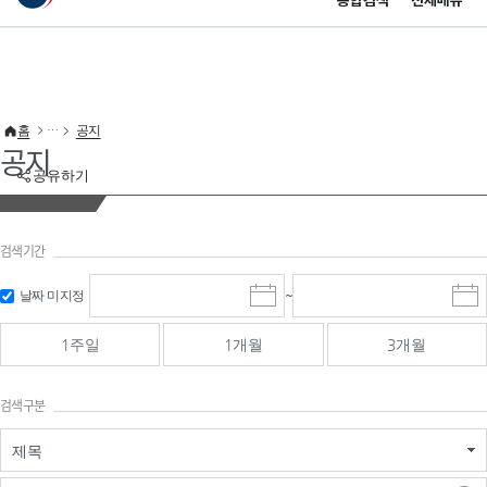
통합검색
전체메뉴
이 누리집은 대한민국 공식 전자정부 누리집입니다.
바로가기 메뉴
홈
공지
공지
공유하기
검색기간
검색
검색
날짜 미지정
~
시
종
기간 시작
기간 종료
작
료
일
일
일
일
1주일
1개월
3개월
선
선
택
택
달
달
검색구분
력
력
제목
검색구분 - 검색어 입
검색