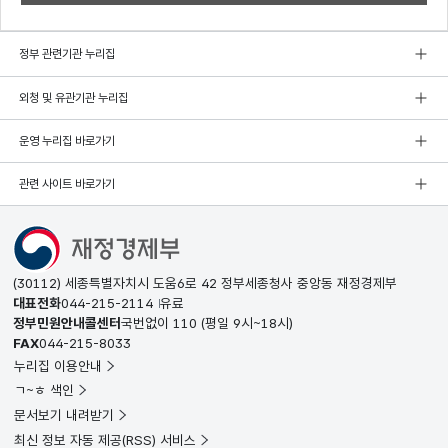
정부 관련기관 누리집
외청 및 유관기관 누리집
운영 누리집 바로가기
관련 사이트 바로가기
(30112) 세종특별자치시 도움6로 42 정부세종청사 중앙동 재정경제부
대표전화
044-215-2114
유료
정부민원안내콜센터
국번없이
110
(평일 9시~18시)
FAX
044-215-8033
누리집 이용안내
ㄱ~ㅎ 색인
문서보기 내려받기
최신 정보 자동 제공(RSS) 서비스