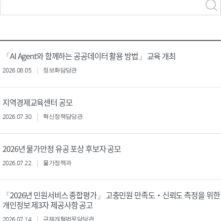
력
구분 선택
「AI Agent와 함께하는 공공데이터 활용 방법」 교육 개최
2026.08.05.
정보화담당관
지역경제교육센터 공모
2026.07.30.
혁신정책담당관
2026년 물가안정 유공 포상 후보자 공모
2026.07.22.
물가정책과
「2026년 민원서비스 종합평가」 고충민원 만족도‧신뢰도 측정을 위한
개인정보 제3자 제공사항 공고
2026.07.14.
규제개혁법무담당관