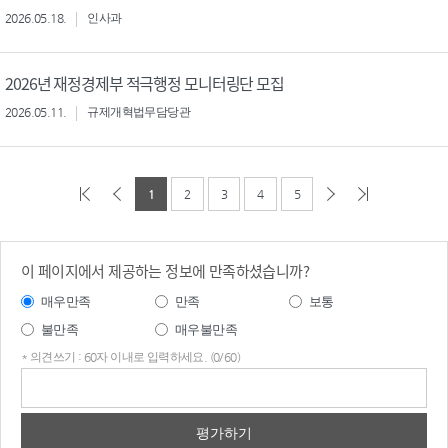
2026.05.18.
인사과
2026년 재정경제부 적극행정 모니터링단 모집
2026.05.11.
규제개혁법무담당관
1
2
3
4
5
이 페이지에서 제공하는 정보에 만족하셨습니까?
매우만족
만족
보통
불만족
매우불만족
* 의견쓰기 : 60자 이내로 입력하세요. (0/60)
의견
쓰기