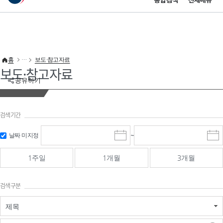
통합검색
전체메뉴
이 누리집은 대한민국 공식 전자정부 누리집입니다.
바로가기 메뉴
홈
보도·참고자료
보도·참고자료
공유하기
검색기간
검색
검색
날짜 미지정
~
시
종
기간 시작
기간 종료
작
료
일
일
일
일
1주일
1개월
3개월
선
선
택
택
달
달
검색구분
력
력
제목
검색구분 - 검색어 입
검색