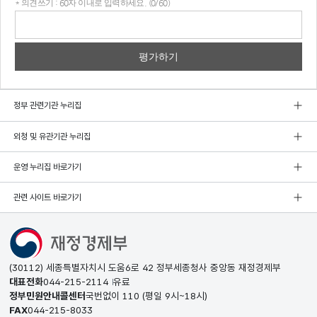
* 의견쓰기 : 60자 이내로 입력하세요. (0/60)
의견
쓰기
정부 관련기관 누리집
외청 및 유관기관 누리집
운영 누리집 바로가기
관련 사이트 바로가기
(30112) 세종특별자치시 도움6로 42 정부세종청사 중앙동 재정경제부
대표전화
044-215-2114
유료
정부민원안내콜센터
국번없이
110
(평일 9시~18시)
FAX
044-215-8033