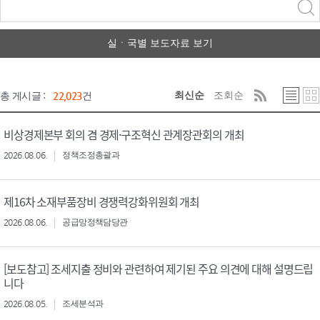
력
구분 선택
실ㆍ국별 보도자료 보기
최신순
조회순
총 게시글 :
22,023
건
비상경제본부 회의 겸 경제·구조혁신 관계장관회의 개최
2026.08.06.
정책조정총괄과
제16차 소재부품장비 경쟁력강화위원회 개최
2026.08.06.
공급망정책담당관
[보도참고] 조세지출 정비와 관련하여 제기된 주요 의견에 대해 설명드립
니다
2026.08.05.
조세분석과