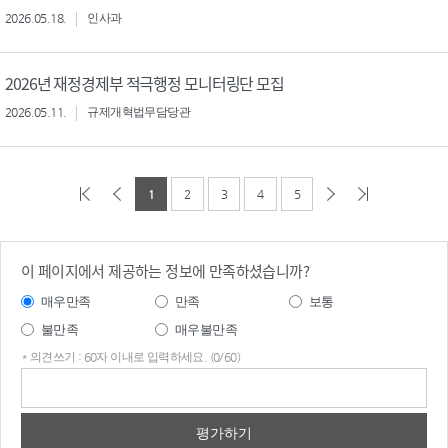
2026.05.18.
인사과
2026년 재정경제부 적극행정 모니터링단 모집
2026.05.11.
규제개혁법무담당관
1
2
3
4
5
이 페이지에서 제공하는 정보에 만족하셨습니까?
매우만족
만족
보통
불만족
매우불만족
* 의견쓰기 : 60자 이내로 입력하세요. (0/60)
의견
쓰기