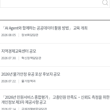
력
구분 선택
「AI Agent와 함께하는 공공데이터 활용 방법」 교육 개최
2026.08.05.
정보화담당관
지역경제교육센터 공모
2026.07.30.
혁신정책담당관
2026년 물가안정 유공 포상 후보자 공모
2026.07.22.
물가정책과
「2026년 민원서비스 종합평가」 고충민원 만족도‧신뢰도 측정을 위한
개인정보 제3자 제공사항 공고
2026.07.14.
규제개혁법무담당관