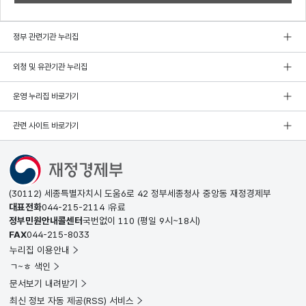
정부 관련기관 누리집
외청 및 유관기관 누리집
운영 누리집 바로가기
관련 사이트 바로가기
(30112) 세종특별자치시 도움6로 42 정부세종청사 중앙동 재정경제부
대표전화
044-215-2114
유료
정부민원안내콜센터
국번없이
110
(평일 9시~18시)
FAX
044-215-8033
누리집 이용안내
ㄱ~ㅎ 색인
문서보기 내려받기
최신 정보 자동 제공(RSS) 서비스