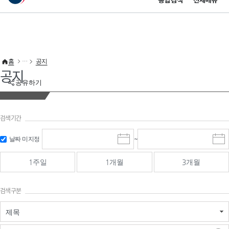
통합검색
전체메뉴
이 누리집은 대한민국 공식 전자정부 누리집입니다.
바로가기 메뉴
홈
공지
공지
공유하기
검색기간
검색
검색
날짜 미지정
~
시
종
기간 시작
기간 종료
작
료
일
일
일
일
1주일
1개월
3개월
선
선
택
택
달
달
검색구분
력
력
제목
검색구분 - 검색어 입
검색