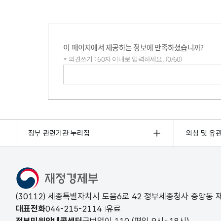
이 페이지에서 제공하는 정보에 만족하셨습니까?
* 의견쓰기 : 60자 이내로 입력하세요. (0/60)
의견쓰기
정부 관련기관 누리집
외청 및 유
(30112) 세종특별자치시 도움6로 42 정부세종청사 중앙동
대표전화
044-215-2114
유료
정부민원안내콜센터
국번없이
110
(평일 9시~18시)