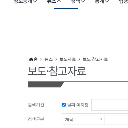
정보공개
뉴스
정책
통계
법령
이 누리집은 대한민국 공식 전자정부 누리집입니다.
홈
뉴스
보도자료
보도·참고자료
보도·참고자료
검색기간
날짜 미지정
검색기간 시작일
검색구분
제목