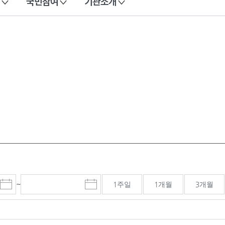
국민참여
기관소개
~
1주일
1개월
3개월
시
종
검색기간 종료일
작
료
일
일
선
선