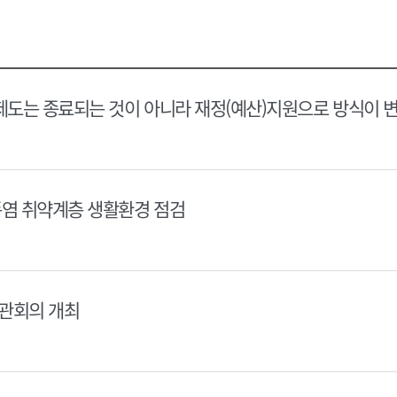
택
택
달
달
력
력
제도는 종료되는 것이 아니라 재정(예산)지원으로 방식이 
폭염 취약계층 생활환경 점검
장관회의 개최