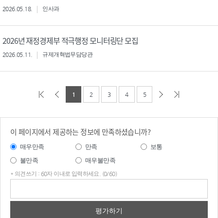
2026.05.18.
인사과
2026년 재정경제부 적극행정 모니터링단 모집
2026.05.11.
규제개혁법무담당관
1
2
3
4
5
이 페이지에서 제공하는 정보에 만족하셨습니까?
매우만족
만족
보통
불만족
매우불만족
* 의견쓰기 : 60자 이내로 입력하세요. (0/60)
의견
쓰기