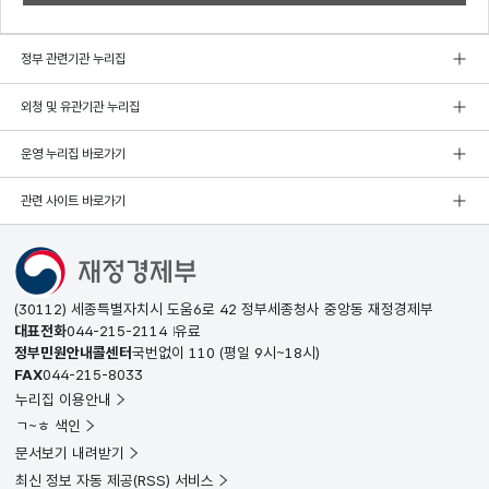
정부 관련기관 누리집
외청 및 유관기관 누리집
운영 누리집 바로가기
관련 사이트 바로가기
(30112) 세종특별자치시 도움6로 42 정부세종청사 중앙동 재정경제부
대표전화
044-215-2114
유료
정부민원안내콜센터
국번없이
110
(평일 9시~18시)
FAX
044-215-8033
누리집 이용안내
ㄱ~ㅎ 색인
문서보기 내려받기
최신 정보 자동 제공(RSS) 서비스