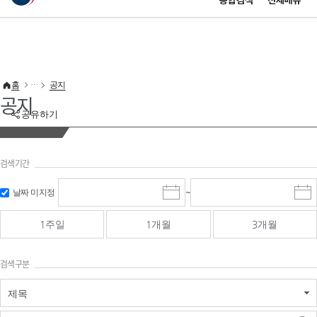
통합검색
전체메뉴
이 누리집은 대한민국 공식 전자정부 누리집입니다.
바로가기 메뉴
홈
공지
공지
공유하기
검색기간
검색
검색
날짜 미지정
~
시
종
기간 시작
기간 종료
작
료
일
일
일
일
1주일
1개월
3개월
선
선
택
택
달
달
검색구분
력
력
제목
검색구분 - 검색어 입
검색