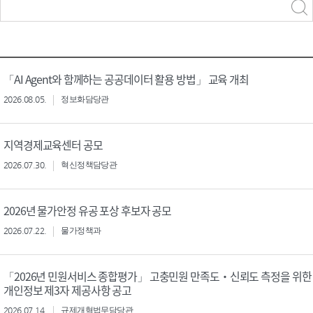
력
구분 선택
「AI Agent와 함께하는 공공데이터 활용 방법」 교육 개최
2026.08.05.
정보화담당관
지역경제교육센터 공모
2026.07.30.
혁신정책담당관
2026년 물가안정 유공 포상 후보자 공모
2026.07.22.
물가정책과
「2026년 민원서비스 종합평가」 고충민원 만족도‧신뢰도 측정을 위한
개인정보 제3자 제공사항 공고
2026.07.14.
규제개혁법무담당관