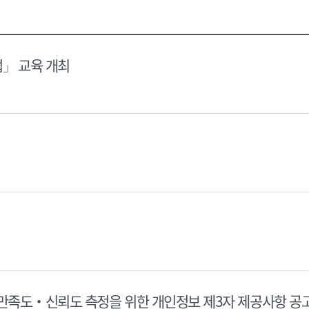
택
택
달
달
력
력
법」 교육 개최
 만족도‧신뢰도 측정을 위한 개인정보 제3자 제공사항 공