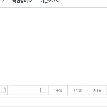
국민참여
기관소개
~
1주일
1개월
3개월
시
종
검색기간 종료일
작
료
일
일
선
선