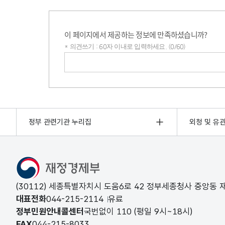
이 페이지에서 제공하는 정보에 만족하셨습니까?
* 의견쓰기 : 60자 이내로 입력하세요. (0/60)
의견쓰기
정부 관련기관 누리집
외청 및 유
(30112) 세종특별자치시 도움6로 42 정부세종청사 중앙동
대표전화
044-215-2114
유료
정부민원안내콜센터
국번없이
110
(평일 9시~18시)
FAX
044-215-8033