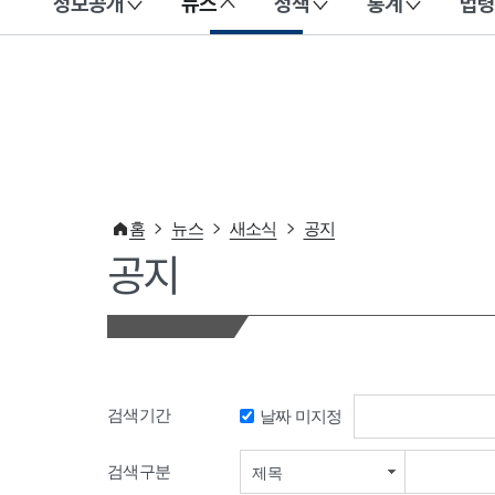
정보공개
뉴스
정책
통계
법령
이 누리집은 대한민국 공식 전자정부 누리집입니다.
홈
뉴스
새소식
공지
공지
검색기간
날짜 미지정
검색기간 시작일
검색구분
제목