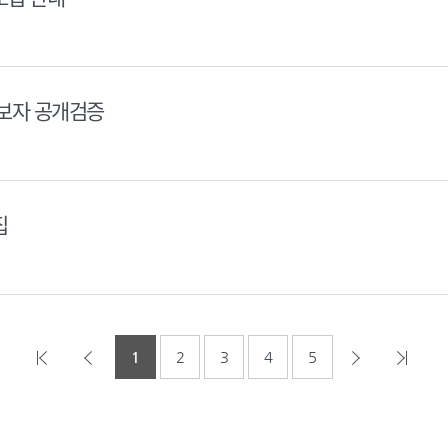
후보자 공개검증
집
1
2
3
4
5