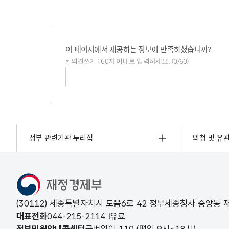
이 페이지에서 제공하는 정보에 만족하셨습니까?
* 의견쓰기 : 60자 이내로 입력하세요. (0/60)
의견쓰기
정부 관련기관 누리집
외청 및 유
(30112) 세종특별자치시 도움6로 42 정부세종청사 중앙동
대표전화
044-215-2114
유료
정부민원안내콜센터
국번없이
110
(평일 9시~18시)