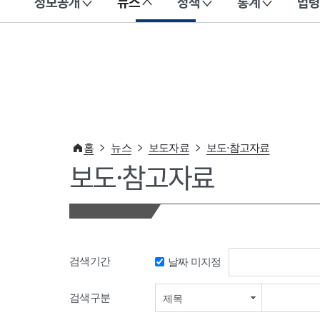
정보공개
뉴스
정책
통계
법령
이 누리집은 대한민국 공식 전자정부 누리집입니다.
홈
뉴스
보도자료
보도·참고자료
보도·참고자료
검색기간
날짜 미지정
검색기간 시작일
검색구분
제목