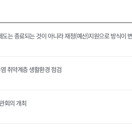
택
택
달
달
력
력
제도는 종료되는 것이 아니라 재정(예산)지원으로 방식이 
폭염 취약계층 생활환경 점검
장관회의 개최