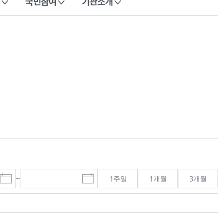
국민참여
기관소개
~
1주일
1개월
3개월
시
종
검색기간 종료일
작
료
일
일
선
선