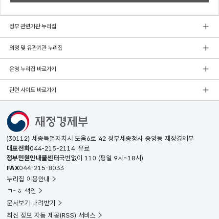
정부 관련기관 누리집
외청 및 유관기관 누리집
운영 누리집 바로가기
관련 사이트 바로가기
(30112) 세종특별자치시 도움6로 42 정부세종청사 중앙동 재정경제부
대표전화
044-215-2114
유료
정부민원안내콜센터
국번없이
110
(평일 9시~18시)
FAX
044-215-8033
누리집 이용안내
ㄱ~ㅎ 색인
문서보기 내려받기
최신 정보 자동 제공(RSS) 서비스