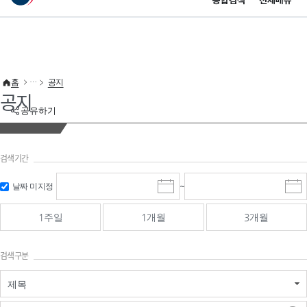
통합검색
전체메뉴
이 누리집은 대한민국 공식 전자정부 누리집입니다.
바로가기 메뉴
홈
공지
공지
공유하기
검색기간
검색
검색
날짜 미지정
~
시
종
기간 시작
기간 종료
작
료
일
일
일
일
1주일
1개월
3개월
선
선
택
택
달
달
검색구분
력
력
제목
검색구분 - 검색어 입
검색