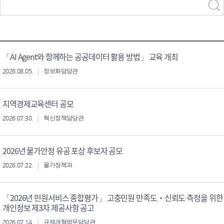
력
구분 선택
「AI Agent와 함께하는 공공데이터 활용 방법」 교육 개최
2026.08.05.
정보화담당관
지역경제교육센터 공모
2026.07.30.
혁신정책담당관
2026년 물가안정 유공 포상 후보자 공모
2026.07.22.
물가정책과
「2026년 민원서비스 종합평가」 고충민원 만족도‧신뢰도 측정을 위한
개인정보 제3자 제공사항 공고
2026.07.14.
규제개혁법무담당관