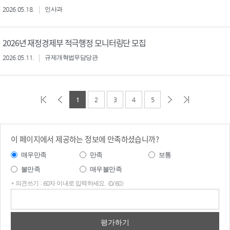
2026.05.18.
인사과
2026년 재정경제부 적극행정 모니터링단 모집
2026.05.11.
규제개혁법무담당관
1
2
3
4
5
이 페이지에서 제공하는 정보에 만족하셨습니까?
매우만족
만족
보통
불만족
매우불만족
* 의견쓰기 : 60자 이내로 입력하세요. (0/60)
의견
쓰기