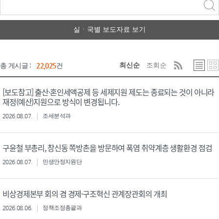
력
구분 선택
실ㆍ국별 보도자료 보기
최신순
조회순
총 게시글 :
22,025
건
[보도참고] 출산·혼인세액공제 등 세제지원 제도는 종료되는 것이 아니라
재정(예산)지원으로 방식이 변경됩니다.
2026.08.07.
조세분석과
구윤철 부총리, 창신동 쪽방촌을 방문하여 폭염 취약계층 생활환경 점검
2026.08.07.
민생안정지원단
비상경제본부 회의 겸 경제·구조혁신 관계장관회의 개최
2026.08.06.
정책조정총괄과