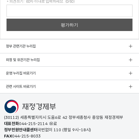
* 의견쓰기 : 60자 이내로 입력하세요. (0/60)
의견
쓰기
정부 관련기관 누리집
외청 및 유관기관 누리집
운영 누리집 바로가기
관련 사이트 바로가기
(30112) 세종특별자치시 도움6로 42 정부세종청사 중앙동 재정경제부
대표전화
044-215-2114
유료
정부민원안내콜센터
국번없이
110
(평일 9시~18시)
FAX
044-215-8033