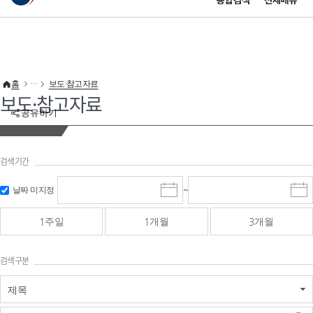
통합검색
전체메뉴
이 누리집은 대한민국 공식 전자정부 누리집입니다.
바로가기 메뉴
홈
보도·참고자료
보도·참고자료
공유하기
검색기간
검색
검색
날짜 미지정
~
시
종
기간 시작
기간 종료
작
료
일
일
일
일
1주일
1개월
3개월
선
선
택
택
달
달
검색구분
력
력
제목
검색구분 - 검색어 입
검색