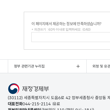
이 페이지에서 제공하는 정보에 만족하셨습니까?
* 의견쓰기 : 60자 이내로 입력하세요. (0/60)
의견쓰기
정부 관련기관 누리집
외청 및 유
(30112) 세종특별자치시 도움6로 42 정부세종청사 중앙동
대표전화
044-215-2114
유료
정부민원안내콜센터
국번없이
110
(평일 9시~18시)