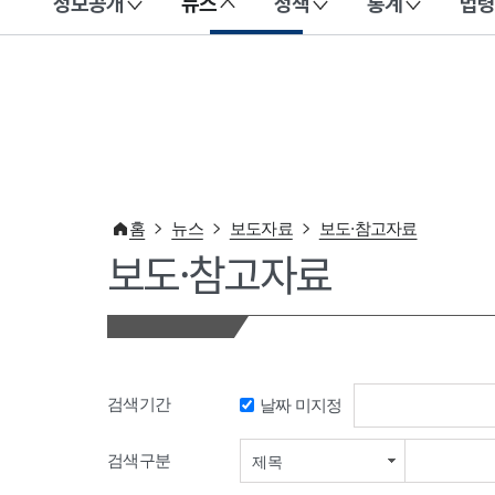
정보공개
뉴스
정책
통계
법령
이 누리집은 대한민국 공식 전자정부 누리집입니다.
홈
뉴스
보도자료
보도·참고자료
보도·참고자료
검색기간
날짜 미지정
검색기간 시작일
검색구분
제목