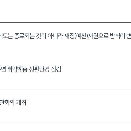
택
택
달
달
력
력
제도는 종료되는 것이 아니라 재정(예산)지원으로 방식이 
폭염 취약계층 생활환경 점검
장관회의 개최