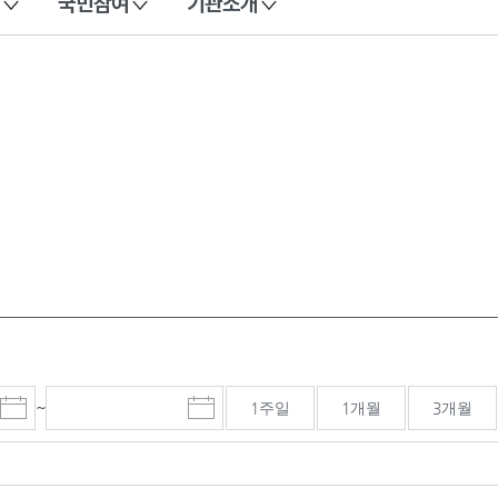
국민참여
기관소개
~
1주일
1개월
3개월
시
종
검색기간 종료일
작
료
일
일
선
선