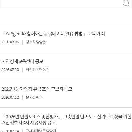
력
구분 선택
「AI Agent와 함께하는 공공데이터 활용 방법」 교육 개최
2026.08.05.
정보화담당관
지역경제교육센터 공모
2026.07.30.
혁신정책담당관
2026년 물가안정 유공 포상 후보자 공모
2026.07.22.
물가정책과
「2026년 민원서비스 종합평가」 고충민원 만족도‧신뢰도 측정을 위한
개인정보 제3자 제공사항 공고
2026.07.14.
규제개혁법무담당관