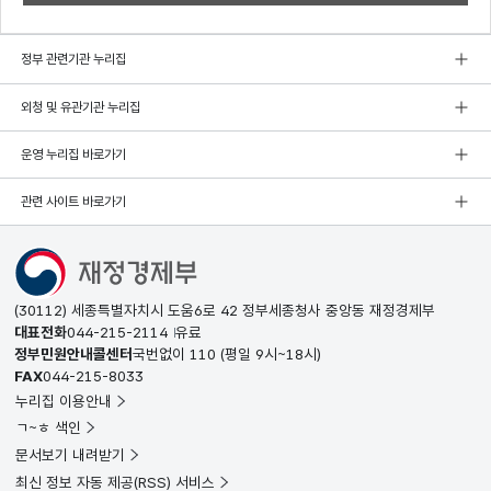
정부 관련기관 누리집
외청 및 유관기관 누리집
운영 누리집 바로가기
관련 사이트 바로가기
(30112) 세종특별자치시 도움6로 42 정부세종청사 중앙동 재정경제부
대표전화
044-215-2114
유료
정부민원안내콜센터
국번없이
110
(평일 9시~18시)
FAX
044-215-8033
누리집 이용안내
ㄱ~ㅎ 색인
문서보기 내려받기
최신 정보 자동 제공(RSS) 서비스