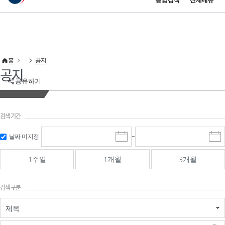
통합검색
전체메뉴
이 누리집은 대한민국 공식 전자정부 누리집입니다.
바로가기 메뉴
홈
공지
공지
공유하기
검색기간
검색
검색
날짜 미지정
~
시
종
기간 시작
기간 종료
작
료
일
일
일
일
1주일
1개월
3개월
선
선
택
택
달
달
검색구분
력
력
제목
검색구분 - 검색어 입
검색