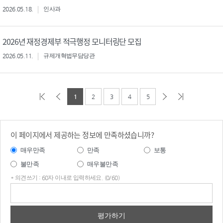
2026.05.18.
인사과
2026년 재정경제부 적극행정 모니터링단 모집
2026.05.11.
규제개혁법무담당관
1
2
3
4
5
이 페이지에서 제공하는 정보에 만족하셨습니까?
매우만족
만족
보통
불만족
매우불만족
* 의견쓰기 : 60자 이내로 입력하세요. (0/60)
의견
쓰기