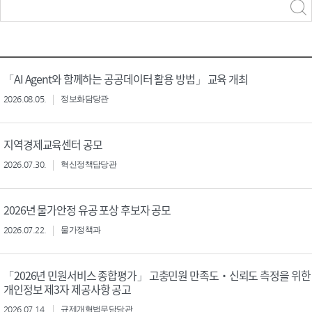
력
구분 선택
「AI Agent와 함께하는 공공데이터 활용 방법」 교육 개최
2026.08.05.
정보화담당관
지역경제교육센터 공모
2026.07.30.
혁신정책담당관
2026년 물가안정 유공 포상 후보자 공모
2026.07.22.
물가정책과
「2026년 민원서비스 종합평가」 고충민원 만족도‧신뢰도 측정을 위한
개인정보 제3자 제공사항 공고
2026.07.14.
규제개혁법무담당관