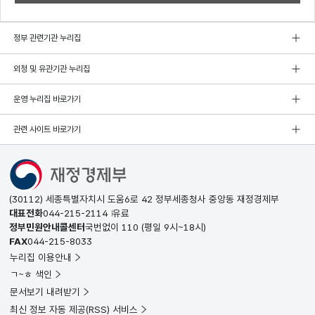
정부 관련기관 누리집
외청 및 유관기관 누리집
운영 누리집 바로가기
관련 사이트 바로가기
(30112) 세종특별자치시 도움6로 42 정부세종청사 중앙동 재정경제부
대표전화
044-215-2114
유료
정부민원안내콜센터
국번없이
110
(평일 9시~18시)
FAX
044-215-8033
누리집 이용안내
ㄱ~ㅎ 색인
문서보기 내려받기
최신 정보 자동 제공(RSS) 서비스