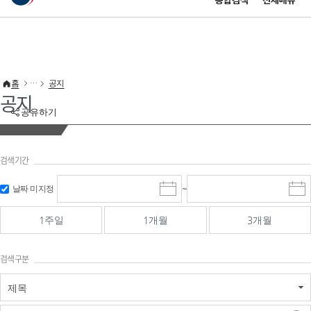
통합검색
전체메뉴
이 누리집은 대한민국 공식 전자정부 누리집입니다.
바로가기 메뉴
홈
공지
공지
공유하기
검색기간
검색
검색
날짜 미지정
~
시
종
기간 시작
기간 종료
작
료
일
일
일
일
1주일
1개월
3개월
선
선
택
택
달
달
검색구분
력
력
제목
검색구분 - 검색어 입
검색