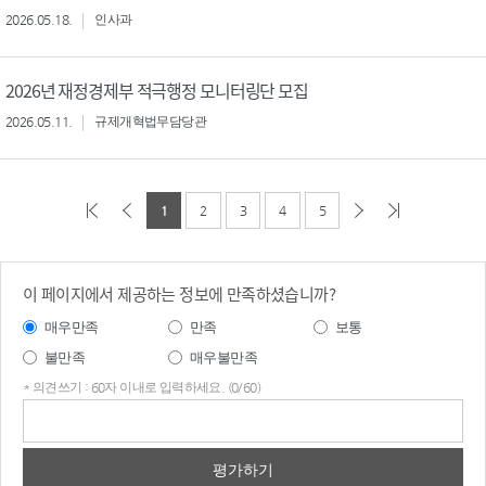
2026.05.18.
인사과
2026년 재정경제부 적극행정 모니터링단 모집
2026.05.11.
규제개혁법무담당관
1
2
3
4
5
이 페이지에서 제공하는 정보에 만족하셨습니까?
매우만족
만족
보통
불만족
매우불만족
* 의견쓰기 : 60자 이내로 입력하세요. (0/60)
의견
쓰기