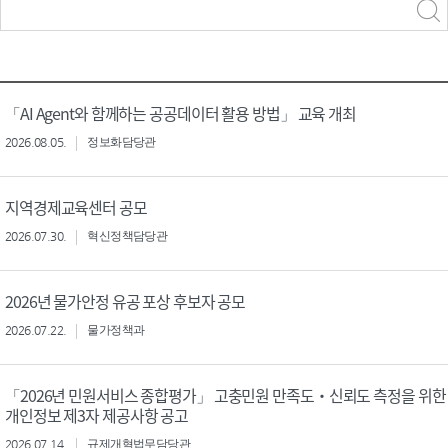
력
구분 선택
「AI Agent와 함께하는 공공데이터 활용 방법」 교육 개최
2026.08.05.
정보화담당관
지역경제교육센터 공모
2026.07.30.
혁신정책담당관
2026년 물가안정 유공 포상 후보자 공모
2026.07.22.
물가정책과
「2026년 민원서비스 종합평가」 고충민원 만족도‧신뢰도 측정을 위한
개인정보 제3자 제공사항 공고
2026.07.14.
규제개혁법무담당관