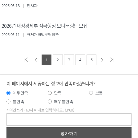
2026.05.18.
인사과
2026년 재정경제부 적극행정 모니터링단 모집
2026.05.11.
규제개혁법무담당관
1
2
3
4
5
이 페이지에서 제공하는 정보에 만족하셨습니까?
매우만족
만족
보통
불만족
매우불만족
* 의견쓰기 : 60자 이내로 입력하세요. (0/60)
의견
쓰기