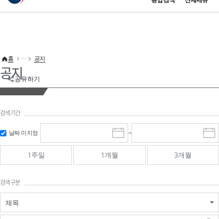
통합검색
전체메뉴
이 누리집은 대한민국 공식 전자정부 누리집입니다.
바로가기 메뉴
홈
공지
공지
공유하기
검색기간
검색
검색
날짜 미지정
~
시
종
기간 시작
기간 종료
작
료
일
일
일
일
1주일
1개월
3개월
선
선
택
택
달
달
검색구분
력
력
제목
검색구분 - 검색어 입
검색