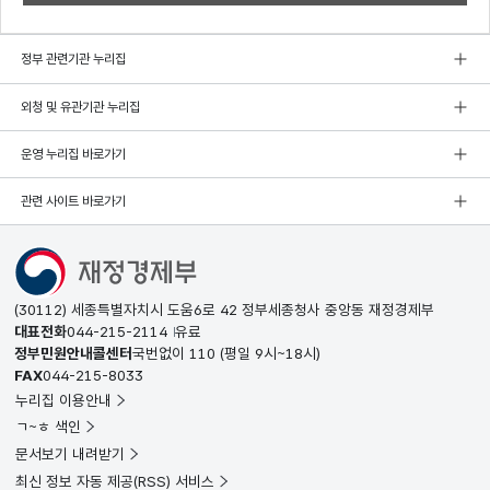
정부 관련기관 누리집
외청 및 유관기관 누리집
운영 누리집 바로가기
관련 사이트 바로가기
(30112) 세종특별자치시 도움6로 42 정부세종청사 중앙동 재정경제부
대표전화
044-215-2114
유료
정부민원안내콜센터
국번없이
110
(평일 9시~18시)
FAX
044-215-8033
누리집 이용안내
ㄱ~ㅎ 색인
문서보기 내려받기
최신 정보 자동 제공(RSS) 서비스