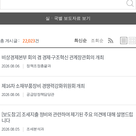
력
구분 선택
실ㆍ국별 보도자료 보기
최신순
조회순
총 게시글 :
22,023
건
비상경제본부 회의 겸 경제·구조혁신 관계장관회의 개최
2026.08.06.
정책조정총괄과
제16차 소재부품장비 경쟁력강화위원회 개최
2026.08.06.
공급망정책담당관
[보도참고] 조세지출 정비와 관련하여 제기된 주요 의견에 대해 설명드립
니다
2026.08.05.
조세분석과