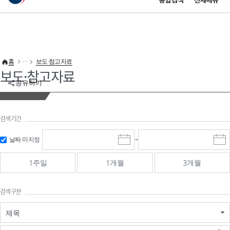
통합검색
전체메뉴
이 누리집은 대한민국 공식 전자정부 누리집입니다.
바로가기 메뉴
홈
보도·참고자료
보도·참고자료
공유하기
검색기간
검색
검색
날짜 미지정
~
시
종
기간 시작
기간 종료
작
료
일
일
일
일
1주일
1개월
3개월
선
선
택
택
달
달
검색구분
력
력
제목
검색구분 - 검색어 입
검색