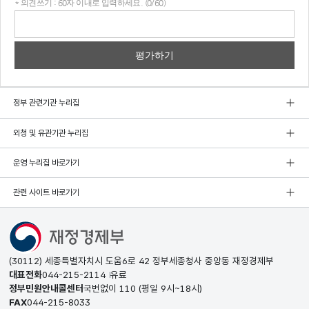
* 의견쓰기 : 60자 이내로 입력하세요. (0/60)
의견
쓰기
정부 관련기관 누리집
외청 및 유관기관 누리집
운영 누리집 바로가기
관련 사이트 바로가기
(30112) 세종특별자치시 도움6로 42 정부세종청사 중앙동 재정경제부
대표전화
044-215-2114
유료
정부민원안내콜센터
국번없이
110
(평일 9시~18시)
FAX
044-215-8033